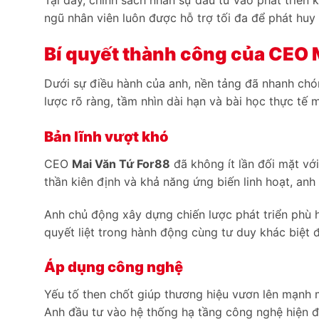
Tại đây, chính sách nhân sự đầu tư vào phát triển 
ngũ nhân viên luôn được hỗ trợ tối đa để phát huy 
Bí quyết thành công của CEO 
Dưới sự điều hành của anh, nền tảng đã nhanh chón
lược rõ ràng, tầm nhìn dài hạn và bài học thực tế m
Bản lĩnh vượt khó
CEO
Mai Văn Tứ For88
đã không ít lần đối mặt với
thần kiên định và khả năng ứng biến linh hoạt, an
Anh chủ động xây dựng chiến lược phát triển phù h
quyết liệt trong hành động cùng tư duy khác biệt 
Áp dụng công nghệ
Yếu tố then chốt giúp thương hiệu vươn lên mạnh 
Anh đầu tư vào hệ thống hạ tầng công nghệ hiện đại