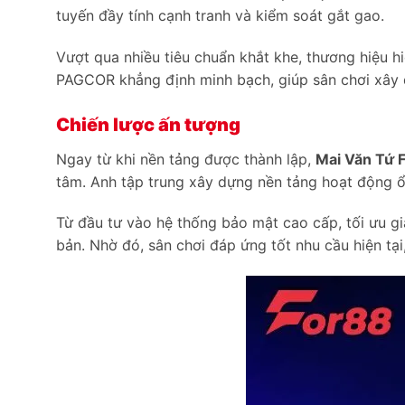
tuyến đầy tính cạnh tranh và kiểm soát gắt gao.
Vượt qua nhiều tiêu chuẩn khắt khe, thương hiệu 
PAGCOR khẳng định minh bạch, giúp sân chơi xây d
Chiến lược ấn tượng
Ngay từ khi nền tảng được thành lập,
Mai Văn Tứ 
tâm. Anh tập trung xây dựng nền tảng hoạt động ổn
Từ đầu tư vào hệ thống bảo mật cao cấp, tối ưu g
bản. Nhờ đó, sân chơi đáp ứng tốt nhu cầu hiện tại