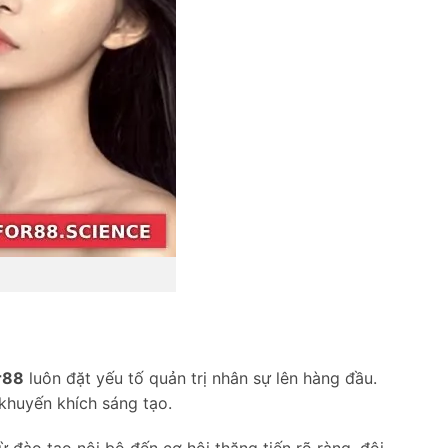
r88
luôn đặt yếu tố quản trị nhân sự lên hàng đầu.
khuyến khích sáng tạo.