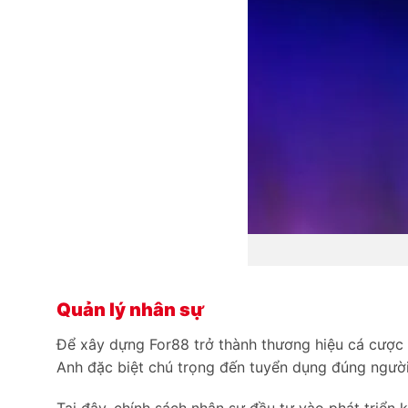
Quản lý nhân sự
Để xây dựng For88 trở thành thương hiệu cá cược t
Anh đặc biệt chú trọng đến tuyển dụng đúng người