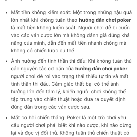
Mất tiền không kiểm soát: Một trong những hậu quả
lớn nhất khi không tuân theo
hướng dẫn chơi poker
là mất tiền không kiểm soát. Người chơi dễ bị cuốn
vào các ván cược lớn mà không đánh giá đúng khả
năng của mình, dẫn đến mất tiền nhanh chóng mà
không có chiến lược cụ thể.
Ảnh hưởng đến tinh thần thi đấu: Khi không tuân thủ
các nguyên tắc cơ bản của
hướng dẫn chơi poker
người chơi dễ rơi vào trạng thái thiếu tự tin và mất
tinh thần thi đấu. Cảm giác thất bại có thể ảnh
hưởng lớn đến tâm lý, khiến người chơi không thể
tập trung vào chiến thuật hoặc đưa ra quyết định
đúng đắn trong các ván cược sau.
Mất cơ hội chiến thắng: Poker là một trò chơi yêu
cầu người chơi phải biết khi nào cược, khi nào dừng
lại và đọc vị đối thủ. Không tuân thủ chiến thuật có