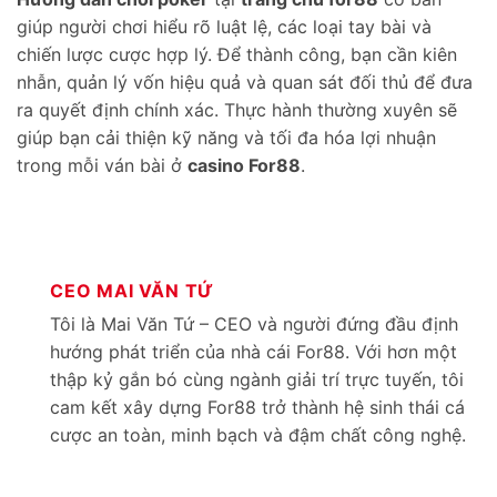
giúp người chơi hiểu rõ luật lệ, các loại tay bài và
chiến lược cược hợp lý. Để thành công, bạn cần kiên
nhẫn, quản lý vốn hiệu quả và quan sát đối thủ để đưa
ra quyết định chính xác. Thực hành thường xuyên sẽ
giúp bạn cải thiện kỹ năng và tối đa hóa lợi nhuận
trong mỗi ván bài ở
casino For88
.
CEO MAI VĂN TỨ
Tôi là Mai Văn Tứ – CEO và người đứng đầu định
hướng phát triển của nhà cái For88. Với hơn một
thập kỷ gắn bó cùng ngành giải trí trực tuyến, tôi
cam kết xây dựng For88 trở thành hệ sinh thái cá
cược an toàn, minh bạch và đậm chất công nghệ.