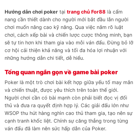
Hướng dẫn chơi poker
tại
trang chủ For88
là cẩm
nang cần thiết dành cho người mới bắt đầu lẫn người
chơi muốn nâng cao kỹ năng. Qua việc nắm rõ luật
chơi, cách xếp bài và chiến lược cược thông minh, bạn
sẽ tự tin hơn khi tham gia vào mỗi ván đấu. Đừng bỏ lỡ
cơ hội cải thiện khả năng và tối đa hóa lợi nhuận với
những hướng dẫn chi tiết, dễ hiểu.
Tổng quan ngắn gọn về game bài poker
Poker là một trò chơi bài kết hợp giữa yếu tố may mắn
và chiến thuật, được yêu thích trên toàn thế giới.
Người chơi cần có bài mạnh còn phải biết đọc vị đối
thủ và đưa ra quyết định hợp lý. Các giải đấu lớn như
WSOP thu hút hàng nghìn cao thủ tham gia, tạo nên sự
cạnh tranh khốc liệt. Chính sự căng thẳng trong từng
ván đấu đã làm nên sức hấp dẫn của Poker.