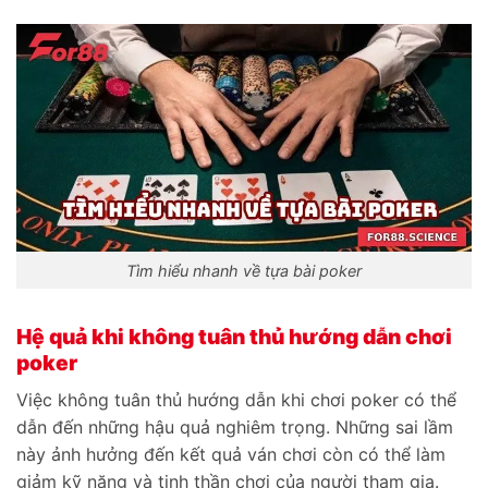
Tìm hiểu nhanh về tựa bài poker
Hệ quả khi không tuân thủ hướng dẫn chơi
poker
Việc không tuân thủ hướng dẫn khi chơi poker có thể
dẫn đến những hậu quả nghiêm trọng. Những sai lầm
này ảnh hưởng đến kết quả ván chơi còn có thể làm
giảm kỹ năng và tinh thần chơi của người tham gia.