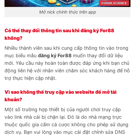
Mở nick chính thức trên app
Có thể thay đổi thông tin sau khi đăng ký For88
không?
Nhiều thành viên sau khi cung cấp thông tin vào trong
mục biểu mẫu
đăng ký For88
muốn thay đổi dữ liệu
mới. Yêu cầu này hoàn toàn được đáp ứng khi bạn chủ
động liên hệ với nhân viên chăm sóc khách hàng để hỗ
trợ thực hiện cập nhật.
Vì sao không thể truy cập vào website để mở tài
khoản?
Một số trường hợp thiết bị của người chơi truy cập
vào link nhà cái bị chặn lại. Đó là do nhà mạng trực
thuộc quốc gia cấm cá cược không cho phép sử dụng
dịch vụ. Bạn vui lòng vào mục cài đặt chỉnh sửa DNS