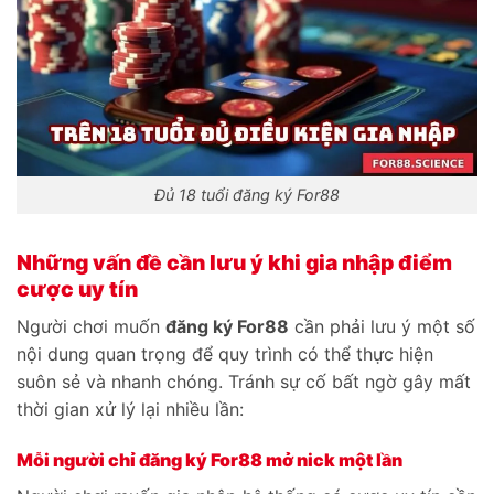
Đủ 18 tuổi đăng ký For88
Những vấn đề cần lưu ý khi gia nhập điểm
cược uy tín
Người chơi muốn
đăng ký For88
cần phải lưu ý một số
nội dung quan trọng để quy trình có thể thực hiện
suôn sẻ và nhanh chóng. Tránh sự cố bất ngờ gây mất
thời gian xử lý lại nhiều lần:
Mỗi người chỉ đăng ký For88 mở nick một lần