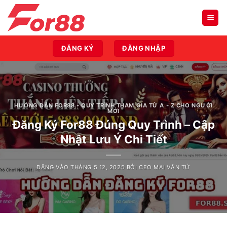
Bỏ
qua
nội
dung
ĐĂNG KÝ
ĐĂNG NHẬP
HƯỚNG DẪN FOR88 - QUY TRÌNH THAM GIA TỪ A - Z CHO NGƯỜI
MỚI
Đăng Ký For88 Đúng Quy Trình – Cập
Nhật Lưu Ý Chi Tiết
ĐĂNG VÀO
THÁNG 5 12, 2025
BỞI
CEO MAI VĂN TỨ