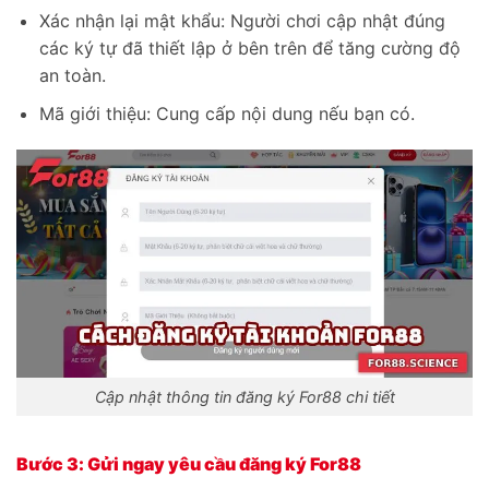
Xác nhận lại mật khẩu: Người chơi cập nhật đúng
các ký tự đã thiết lập ở bên trên để tăng cường độ
an toàn.
Mã giới thiệu: Cung cấp nội dung nếu bạn có.
Cập nhật thông tin đăng ký For88 chi tiết
Bước 3: Gửi ngay yêu cầu đăng ký For88