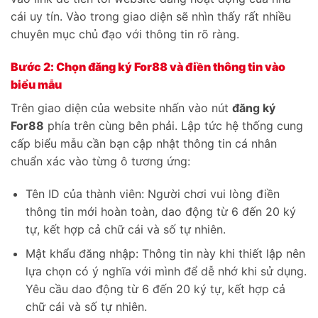
cái uy tín. Vào trong giao diện sẽ nhìn thấy rất nhiều
chuyên mục chủ đạo với thông tin rõ ràng.
Bước 2: Chọn đăng ký For88 và điền thông tin vào
biểu mẫu
Trên giao diện của website nhấn vào nút
đăng ký
For88
phía trên cùng bên phải. Lập tức hệ thống cung
cấp biểu mẫu cần bạn cập nhật thông tin cá nhân
chuẩn xác vào từng ô tương ứng:
Tên ID của thành viên: Người chơi vui lòng điền
thông tin mới hoàn toàn, dao động từ 6 đến 20 ký
tự, kết hợp cả chữ cái và số tự nhiên.
Mật khẩu đăng nhập: Thông tin này khi thiết lập nên
lựa chọn có ý nghĩa với mình để dễ nhớ khi sử dụng.
Yêu cầu dao động từ 6 đến 20 ký tự, kết hợp cả
chữ cái và số tự nhiên.