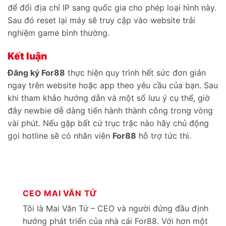
để đổi địa chỉ IP sang quốc gia cho phép loại hình này.
Sau đó reset lại máy sẽ truy cập vào website trải
nghiệm game bình thường.
Kết luận
Đăng ký For88
thực hiện quy trình hết sức đơn giản
ngay trên website hoặc app theo yêu cầu của bạn. Sau
khi tham khảo hướng dẫn và một số lưu ý cụ thể, giờ
đây newbie dễ dàng tiến hành thành công trong vòng
vài phút. Nếu gặp bất cứ trục trặc nào hãy chủ động
gọi hotline sẽ có nhân viên
For88
hỗ trợ tức thì.
CEO MAI VĂN TỨ
Tôi là Mai Văn Tứ – CEO và người đứng đầu định
hướng phát triển của nhà cái For88. Với hơn một