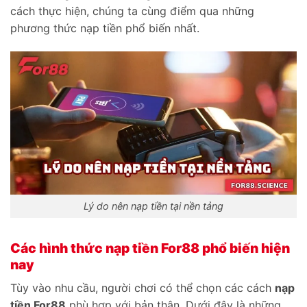
cách thực hiện, chúng ta cùng điểm qua những
phương thức nạp tiền phổ biến nhất.
Lý do nên nạp tiền tại nền tảng
Các hình thức nạp tiền For88 phổ biến hiện
nay
Tùy vào nhu cầu, người chơi có thể chọn các cách
nạp
tiền For88
phù hợp với bản thân. Dưới đây là những