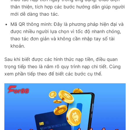
thân thiện, tích hợp các bước hướng dẫn giúp người
mới dễ dàng thao tác.
Mã QR thông minh: Đây là phương pháp hiện đại và
được nhiều người lựa chọn vì tốc độ nhanh chóng,
thao tác đơn giản và không cần nhập tay số tài
khoản.
Sau khi biết được các hình thức nạp tiền, điều quan
trọng tiếp theo là nắm rõ quy trình nạp chi tiết. Cùng
xem phần tiếp theo để biết các bước cụ thể.