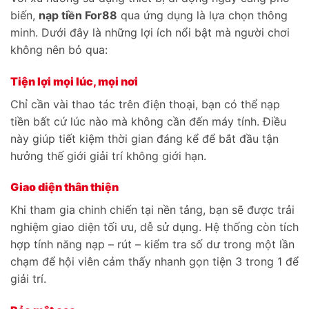
biến,
nạp tiền For88
qua ứng dụng là lựa chọn thông
minh. Dưới đây là những lợi ích nổi bật mà người chơi
không nên bỏ qua:
Tiện lợi mọi lúc, mọi nơi
Chỉ cần vài thao tác trên điện thoại, bạn có thể nạp
tiền bất cứ lúc nào mà không cần đến máy tính. Điều
này giúp tiết kiệm thời gian đáng kể để bắt đầu tận
hưởng thế giới giải trí không giới hạn.
Giao diện thân thiện
Khi tham gia chinh chiến tại nền tảng, bạn sẽ được trải
nghiệm giao diện tối ưu, dễ sử dụng. Hệ thống còn tích
hợp tính năng nạp – rút – kiểm tra số dư trong một lần
chạm để hội viên cảm thấy nhanh gọn tiện 3 trong 1 để
giải trí.