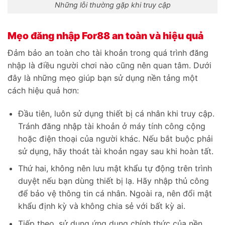
Những lỗi thường gặp khi truy cập
Mẹo đăng nhập For88 an toàn và hiệu quả
Đảm bảo an toàn cho tài khoản trong quá trình đăng
nhập là điều người chơi nào cũng nên quan tâm. Dưới
đây là những mẹo giúp bạn sử dụng nền tảng một
cách hiệu quả hơn:
Đầu tiên, luôn sử dụng thiết bị cá nhân khi truy cập.
Tránh đăng nhập tài khoản ở máy tính công cộng
hoặc điện thoại của người khác. Nếu bắt buộc phải
sử dụng, hãy thoát tài khoản ngay sau khi hoàn tất.
Thứ hai, không nên lưu mật khẩu tự động trên trình
duyệt nếu bạn dùng thiết bị lạ. Hãy nhập thủ công
để bảo vệ thông tin cá nhân. Ngoài ra, nên đổi mật
khẩu định kỳ và không chia sẻ với bất kỳ ai.
Tiếp theo, sử dụng ứng dụng chính thức của nền