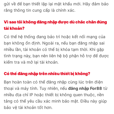
gửi về để bạn thiết lập lại mật khẩu mới. Hãy đảm bảo
rằng thông tin cung cấp là chính xác.
Vì sao tôi không đăng nhập được dù chắc chắn đúng
tài khoản?
Có thể hệ thống đang bảo trì hoặc kết nối mạng của
bạn không ổn định. Ngoài ra, nếu bạn đăng nhập sai
nhiều lần, tài khoản có thể bị khóa tạm thời. Khi gặp
tình trạng này, bạn nên liên hệ bộ phận hỗ trợ để được
kiểm tra và mở lại tài khoản.
Có thể đăng nhập trên nhiều thiết bị không?
Bạn hoàn toàn có thể đăng nhập cùng lúc trên điện
thoại và máy tính. Tuy nhiên, nếu
đăng nhập For88
từ
nhiều địa chỉ IP hoặc thiết bị không quen thuộc, nền
tảng có thể yêu cầu xác minh bảo mật. Điều này giúp
bảo vệ tài khoản tốt hơn.