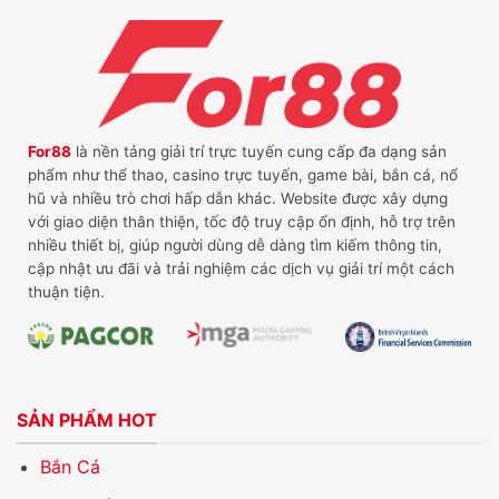
For88
là nền tảng giải trí trực tuyến cung cấp đa dạng sản
phẩm như thể thao, casino trực tuyến, game bài, bắn cá, nổ
hũ và nhiều trò chơi hấp dẫn khác. Website được xây dựng
với giao diện thân thiện, tốc độ truy cập ổn định, hỗ trợ trên
nhiều thiết bị, giúp người dùng dễ dàng tìm kiếm thông tin,
cập nhật ưu đãi và trải nghiệm các dịch vụ giải trí một cách
thuận tiện.
SẢN PHẨM HOT
Bắn Cá