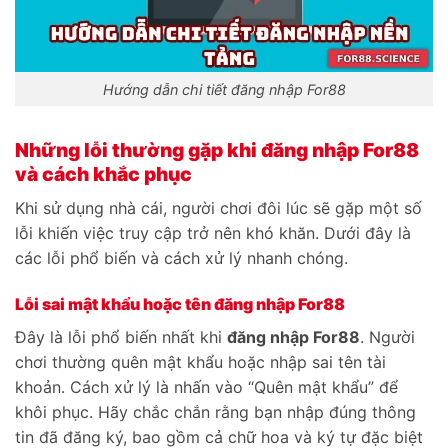
Hướng dẫn chi tiết đăng nhập For88
Những lỗi thường gặp khi đăng nhập For88
và cách khắc phục
Khi sử dụng nhà cái, người chơi đôi lúc sẽ gặp một số
lỗi khiến việc truy cập trở nên khó khăn. Dưới đây là
các lỗi phổ biến và cách xử lý nhanh chóng.
Lỗi sai mật khẩu hoặc tên đăng nhập For88
Đây là lỗi phổ biến nhất khi
đăng nhập For88
. Người
chơi thường quên mật khẩu hoặc nhập sai tên tài
khoản. Cách xử lý là nhấn vào “Quên mật khẩu” để
khôi phục. Hãy chắc chắn rằng bạn nhập đúng thông
tin đã đăng ký, bao gồm cả chữ hoa và ký tự đặc biệt