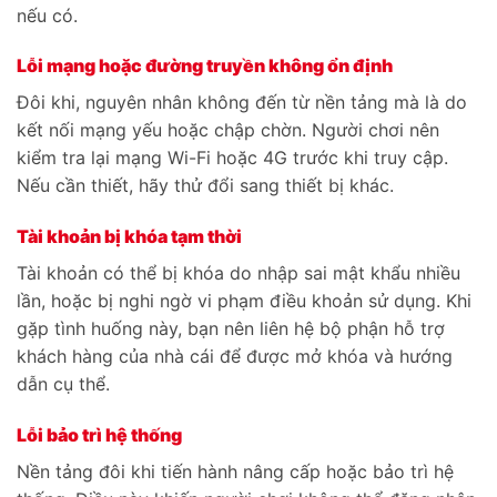
nếu có.
Lỗi mạng hoặc đường truyền không ổn định
Đôi khi, nguyên nhân không đến từ nền tảng mà là do
kết nối mạng yếu hoặc chập chờn. Người chơi nên
kiểm tra lại mạng Wi-Fi hoặc 4G trước khi truy cập.
Nếu cần thiết, hãy thử đổi sang thiết bị khác.
Tài khoản bị khóa tạm thời
Tài khoản có thể bị khóa do nhập sai mật khẩu nhiều
lần, hoặc bị nghi ngờ vi phạm điều khoản sử dụng. Khi
gặp tình huống này, bạn nên liên hệ bộ phận hỗ trợ
khách hàng của nhà cái để được mở khóa và hướng
dẫn cụ thể.
Lỗi bảo trì hệ thống
Nền tảng đôi khi tiến hành nâng cấp hoặc bảo trì hệ