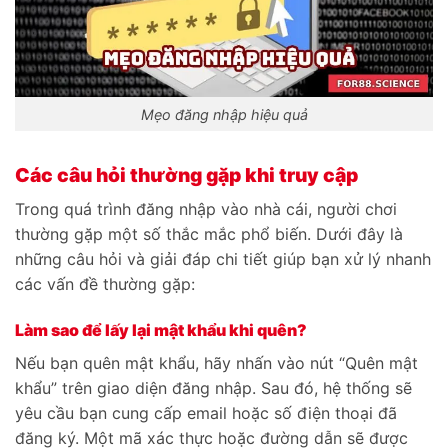
Mẹo đăng nhập hiệu quả
Các câu hỏi thường gặp khi truy cập
Trong quá trình đăng nhập vào nhà cái, người chơi
thường gặp một số thắc mắc phổ biến. Dưới đây là
những câu hỏi và giải đáp chi tiết giúp bạn xử lý nhanh
các vấn đề thường gặp:
Làm sao để lấy lại mật khẩu khi quên?
Nếu bạn quên mật khẩu, hãy nhấn vào nút “Quên mật
khẩu” trên giao diện đăng nhập. Sau đó, hệ thống sẽ
yêu cầu bạn cung cấp email hoặc số điện thoại đã
đăng ký. Một mã xác thực hoặc đường dẫn sẽ được